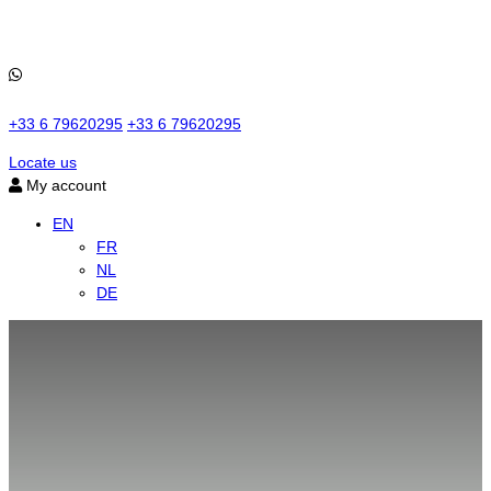
+33 6 79620295
+33 6 79620295
Locate us
My account
EN
FR
NL
DE