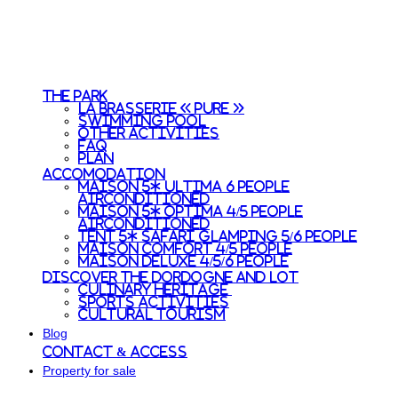
The park
La Brasserie « Pure »
Swimming pool
Other activities
FAQ
Plan
Accomodation
Maison 5* Ultima 6 people
Airconditioned
Maison 5* Optima 4/5 people
Airconditioned
Tent 5* Safari Glamping 5/6 people
Maison Comfort 4/5 people
Maison Deluxe 4/5/6 people
Discover the Dordogne and Lot
Culinary heritage
Sports activities
Cultural tourism
Blog
Contact & access
Property for sale