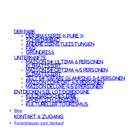
Der Park
Der Brasserie « Pure »
Schwimmbad
Andere Dienstleistungen
FAQ
Grundriss
Unterkünfte
Maison 5* Ultima 6 Personen
Klimatisiert
Maison 5* Optima 4/5 Personen
Klimatisiert
Zelt 5* Safari Glamping 5/6 Personen
Maison Comfort 4/5 Personen
Maison Deluxe 4/5/6 Personen
Entdecken Sie Lot/Dordogne
Kulinarisches Erbe
Sportlich genießen
Kultureller Tourismus
Blog
Kontakt & Zugang
Ferienhäuser zum Verkauf