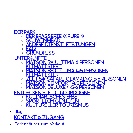
Der Park
Der Brasserie « Pure »
Schwimmbad
Andere Dienstleistungen
FAQ
Grundriss
Unterkünfte
Maison 5* Ultima 6 Personen
Klimatisiert
Maison 5* Optima 4/5 Personen
Klimatisiert
Zelt 5* Safari Glamping 5/6 Personen
Maison Comfort 4/5 Personen
Maison Deluxe 4/5/6 Personen
Entdecken Sie Lot/Dordogne
Kulinarisches Erbe
Sportlich genießen
Kultureller Tourismus
Blog
Kontakt & Zugang
Ferienhäuser zum Verkauf