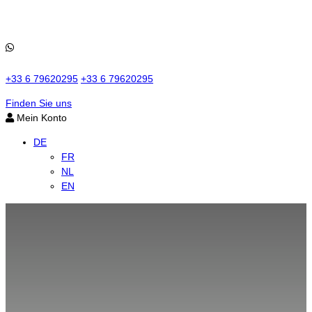
+33 6 79620295
+33 6 79620295
Finden Sie uns
Mein Konto
DE
FR
NL
EN