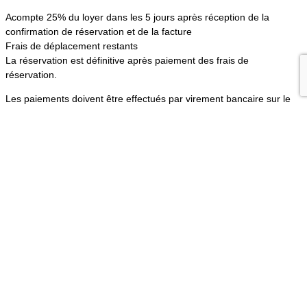
Acompte 25% du loyer dans les 5 jours après réception de la
confirmation de réservation et de la facture
Frais de déplacement restants
La réservation est définitive après paiement des frais de
réservation.
Les paiements doivent être effectués par virement bancaire sur le
numéro de compte de Maison Vacances France indiqué sur la
facture, en indiquant le nom, la réservation et le numéro de facture.
Les éventuels frais bancaires sont à la charge du locataire.