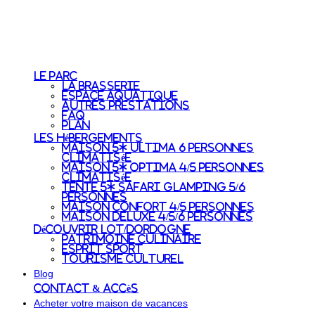
Le Parc
La Brasserie
Espace aquatique
Autres prestations
FAQ
Plan
Les Hébergements
Maison 5* Ultima 6 personnes
Climatisée
Maison 5* Optima 4/5 personnes
Climatisée
Tente 5* Safari Glamping 5/6
personnes
Maison Confort 4/5 personnes
Maison Deluxe 4/5/6 personnes
Découvrir Lot/Dordogne
Patrimoine culinaire
Esprit sport
Tourisme culturel
Blog
Contact & accès
Acheter votre maison de vacances