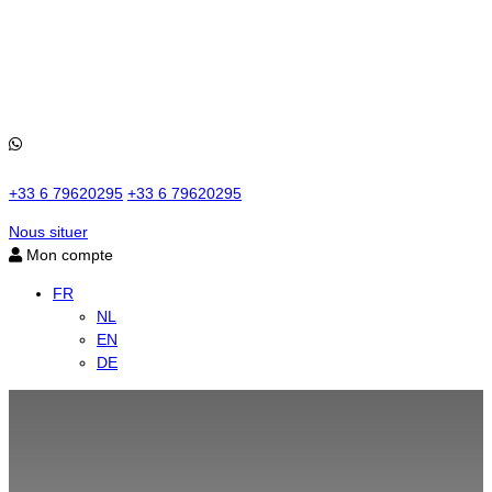
+33 6 79620295
+33 6 79620295
Nous situer
Mon compte
FR
NL
EN
DE