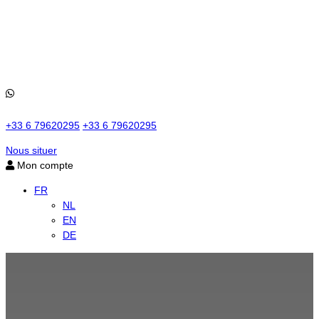
+33 6 79620295
+33 6 79620295
Nous situer
Mon compte
FR
NL
EN
DE