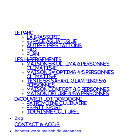
Le Parc
La Brasserie
Espace aquatique
Autres prestations
FAQ
Plan
Les Hébergements
Maison 5* Ultima 6 personnes
Climatisée
Maison 5* Optima 4/5 personnes
Climatisée
Tente 5* Safari Glamping 5/6
personnes
Maison Confort 4/5 personnes
Maison Deluxe 4/5/6 personnes
Découvrir Lot/Dordogne
Patrimoine culinaire
Esprit sport
Tourisme culturel
Blog
Contact & accès
Acheter votre maison de vacances