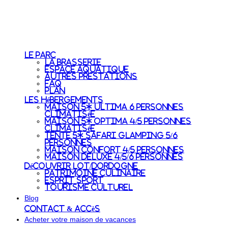
Le Parc
La Brasserie
Espace aquatique
Autres prestations
FAQ
Plan
Les Hébergements
Maison 5* Ultima 6 personnes
Climatisée
Maison 5* Optima 4/5 personnes
Climatisée
Tente 5* Safari Glamping 5/6
personnes
Maison Confort 4/5 personnes
Maison Deluxe 4/5/6 personnes
Découvrir Lot/Dordogne
Patrimoine culinaire
Esprit sport
Tourisme culturel
Blog
Contact & accès
Acheter votre maison de vacances