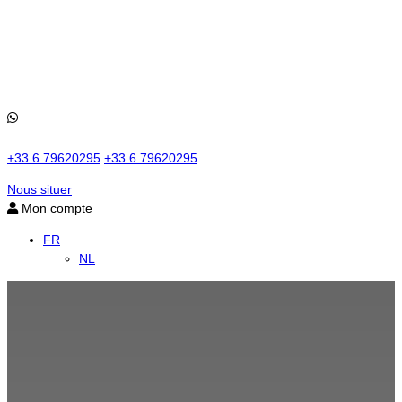
+33 6 79620295
+33 6 79620295
Nous situer
Mon compte
FR
NL